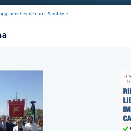
ernet blocca la Costiera : FeNAILP, chiederemo i danni
na