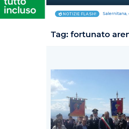
Blackout Int
NOTIZIE FLASH!
Tag:
fortunato are