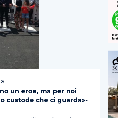
(
0
)
cono un eroe, ma per noi
elo custode che ci guarda»-