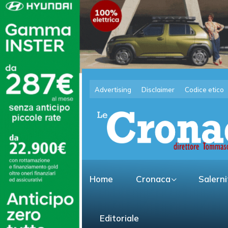
Advertising
Disclaimer
Codice etico
Home
Cronaca
Salern
Editoriale