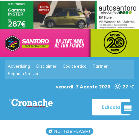
Advertising
Disclaimer
Codice etico
Partner
Segnala Notizia
venerdì, 7 Agosto 2026
27 °C
Edicola
NOTIZIE FLASH!