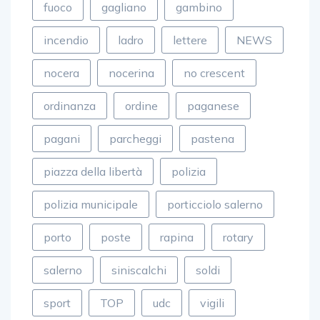
fuoco
gagliano
gambino
incendio
ladro
lettere
NEWS
nocera
nocerina
no crescent
ordinanza
ordine
paganese
pagani
parcheggi
pastena
piazza della libertà
polizia
polizia municipale
porticciolo salerno
porto
poste
rapina
rotary
salerno
siniscalchi
soldi
sport
TOP
udc
vigili