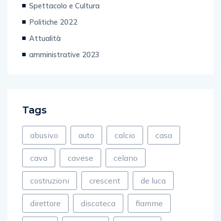
Spettacolo e Cultura
Politiche 2022
Attualità
amministrative 2023
Tags
abusivo
auto
calcio
casa
cava
cavese
celano
costruzioni
crescent
de luca
direttore
discoteca
fiamme