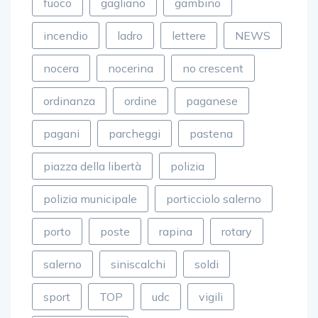
fuoco
gagliano
gambino
incendio
ladro
lettere
NEWS
nocera
nocerina
no crescent
ordinanza
ordine
paganese
pagani
parcheggi
pastena
piazza della libertà
polizia
polizia municipale
porticciolo salerno
porto
poste
rapina
rotary
salerno
siniscalchi
soldi
sport
TOP
udc
vigili