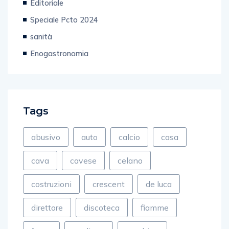
Editoriale
Speciale Pcto 2024
sanità
Enogastronomia
Tags
abusivo
auto
calcio
casa
cava
cavese
celano
costruzioni
crescent
de luca
direttore
discoteca
fiamme