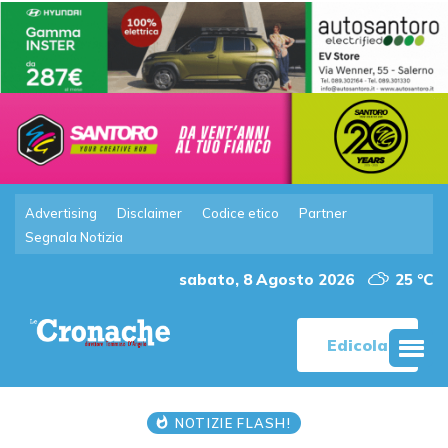
Advertising
Disclaimer
Codice etico
Partner
Segnala Notizia
sabato, 8 Agosto 2026
25 °C
Edicola
NOTIZIE FLASH!