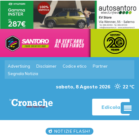
Advertising
Disclaimer
Codice etico
Partner
Segnala Notizia
sabato, 8 Agosto 2026
22 °C
Edicola
NOTIZIE FLASH!