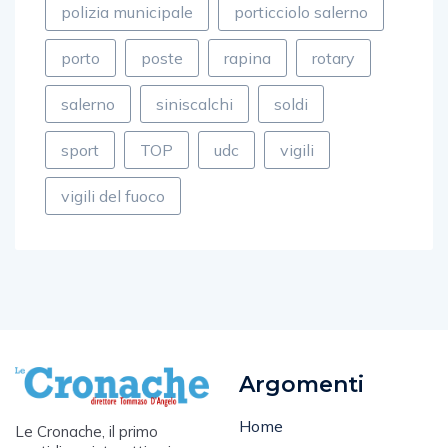
polizia municipale
porticciolo salerno
porto
poste
rapina
rotary
salerno
siniscalchi
soldi
sport
TOP
udc
vigili
vigili del fuoco
Argomenti
Home