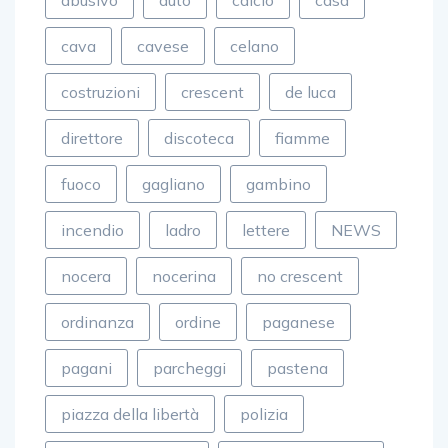
abusivo
auto
calcio
casa
cava
cavese
celano
costruzioni
crescent
de luca
direttore
discoteca
fiamme
fuoco
gagliano
gambino
incendio
ladro
lettere
NEWS
nocera
nocerina
no crescent
ordinanza
ordine
paganese
pagani
parcheggi
pastena
piazza della libertà
polizia