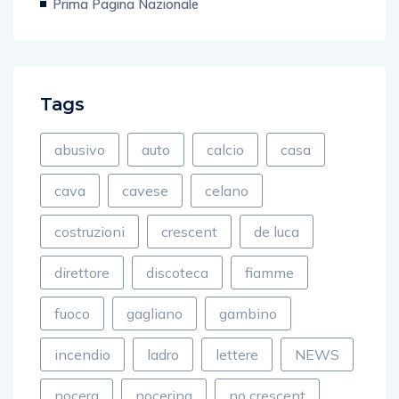
Tags
abusivo
auto
calcio
casa
cava
cavese
celano
costruzioni
crescent
de luca
direttore
discoteca
fiamme
fuoco
gagliano
gambino
incendio
ladro
lettere
NEWS
nocera
nocerina
no crescent