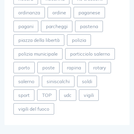
ordinanza
ordine
paganese
pagani
parcheggi
pastena
piazza della libertà
polizia
polizia municipale
porticciolo salerno
porto
poste
rapina
rotary
salerno
siniscalchi
soldi
sport
TOP
udc
vigili
vigili del fuoco