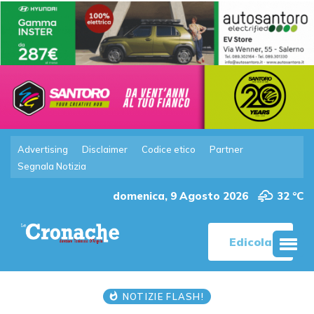
Advertising
Disclaimer
Codice etico
Partner
Segnala Notizia
domenica, 9 Agosto 2026
32 °C
Edicola
NOTIZIE FLASH!