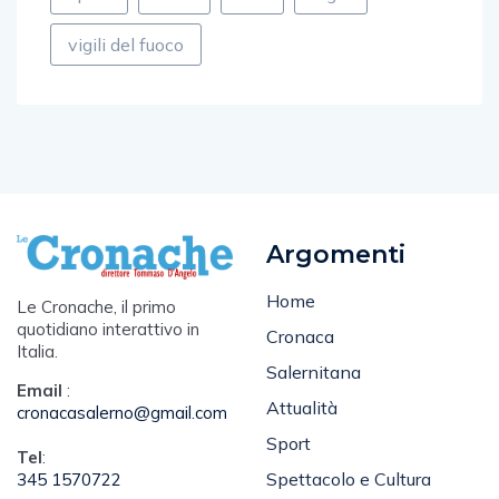
sport
TOP
udc
vigili
vigili del fuoco
Argomenti
Home
Le Cronache, il primo
quotidiano interattivo in
Cronaca
Italia.
Salernitana
Email
:
Attualità
cronacasalerno@gmail.com
Sport
Tel
: