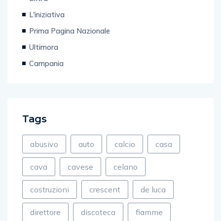
Extra
L'iniziativa
Prima Pagina Nazionale
Ultimora
Campania
Tags
abusivo
auto
calcio
casa
cava
cavese
celano
costruzioni
crescent
de luca