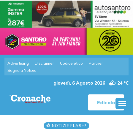
Advertising
Disclaimer
Codice etico
Partner
Segnala Notizia
giovedì, 6 Agosto 2026
24 °C
Edicola
NOTIZIE FLASH!