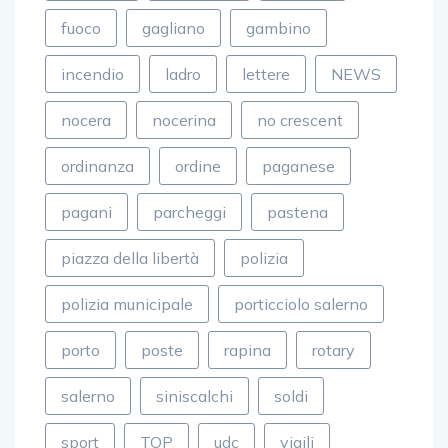
direttore
discoteca
fiamme
fuoco
gagliano
gambino
incendio
ladro
lettere
NEWS
nocera
nocerina
no crescent
ordinanza
ordine
paganese
pagani
parcheggi
pastena
piazza della libertà
polizia
polizia municipale
porticciolo salerno
porto
poste
rapina
rotary
salerno
siniscalchi
soldi