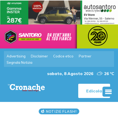
Advertising
Disclaimer
Codice etico
Partner
Segnala Notizia
sabato, 8 Agosto 2026
26 °C
Edicola
NOTIZIE FLASH!