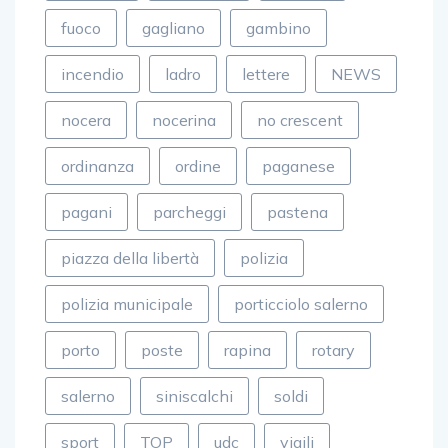
fuoco
gagliano
gambino
incendio
ladro
lettere
NEWS
nocera
nocerina
no crescent
ordinanza
ordine
paganese
pagani
parcheggi
pastena
piazza della libertà
polizia
polizia municipale
porticciolo salerno
porto
poste
rapina
rotary
salerno
siniscalchi
soldi
sport
TOP
udc
vigili