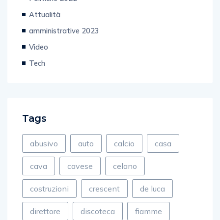
Attualità
amministrative 2023
Video
Tech
Tags
abusivo
auto
calcio
casa
cava
cavese
celano
costruzioni
crescent
de luca
direttore
discoteca
fiamme