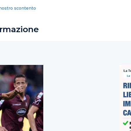
 “Din Don, din don… ha segnato Bocalon”
rmazione