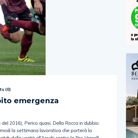
s (
0
)
ubito emergenza
e del 2016), Perico quasi, Della Rocca in dubbio:
 modi la settimana lavorativa che porterà la
tch della verità all’Arechi contro la Pro Vercelli.