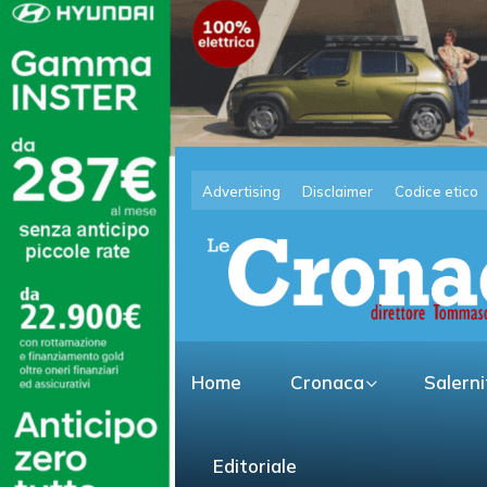
Advertising
Disclaimer
Codice etico
Home
Cronaca
Salern
Editoriale