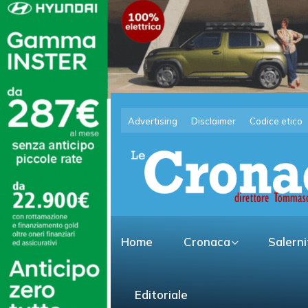
Advertising
Disclaimer
Codice etico
Home
Cronaca
Salern
Editoriale