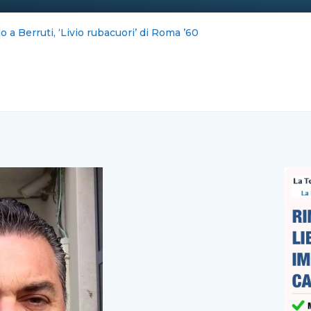
rti: «L’ambiente giusto per me»