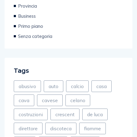
Business
Primo piano
Senza categoria
Tags
abusivo
auto
calcio
casa
cava
cavese
celano
costruzioni
crescent
de luca
direttore
discoteca
fiamme
fuoco
gagliano
gambino