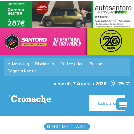
Advertising
Disclaimer
Codice etico
Partner
Segnala Notizia
venerdì, 7 Agosto 2026
29 °C
Edicola
NOTIZIE FLASH!