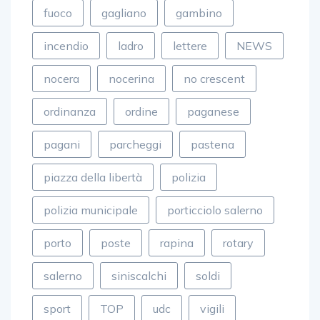
incendio
ladro
lettere
NEWS
nocera
nocerina
no crescent
ordinanza
ordine
paganese
pagani
parcheggi
pastena
piazza della libertà
polizia
polizia municipale
porticciolo salerno
porto
poste
rapina
rotary
salerno
siniscalchi
soldi
sport
TOP
udc
vigili