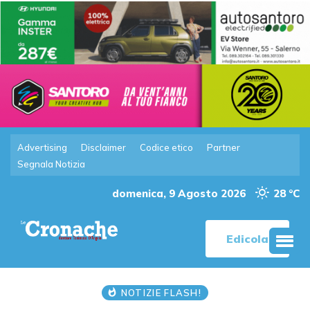
Advertising
Disclaimer
Codice etico
Partner
Segnala Notizia
domenica, 9 Agosto 2026
28 °C
Edicola
NOTIZIE FLASH!