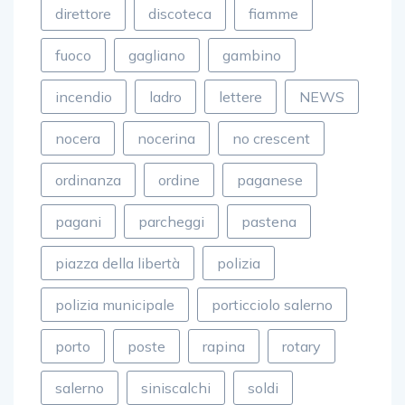
direttore
discoteca
fiamme
fuoco
gagliano
gambino
incendio
ladro
lettere
NEWS
nocera
nocerina
no crescent
ordinanza
ordine
paganese
pagani
parcheggi
pastena
piazza della libertà
polizia
polizia municipale
porticciolo salerno
porto
poste
rapina
rotary
salerno
siniscalchi
soldi