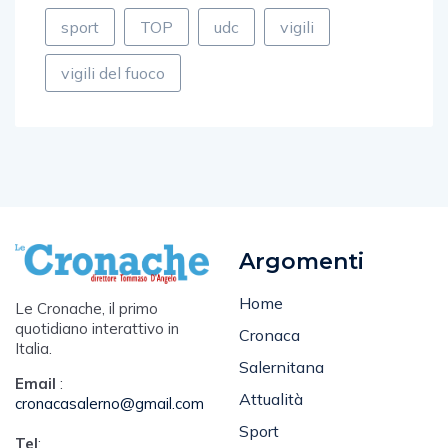
sport
TOP
udc
vigili
vigili del fuoco
Argomenti
Home
Le Cronache, il primo
quotidiano interattivo in
Cronaca
Italia.
Salernitana
Email
:
Attualità
cronacasalerno@gmail.com
Sport
Tel
: