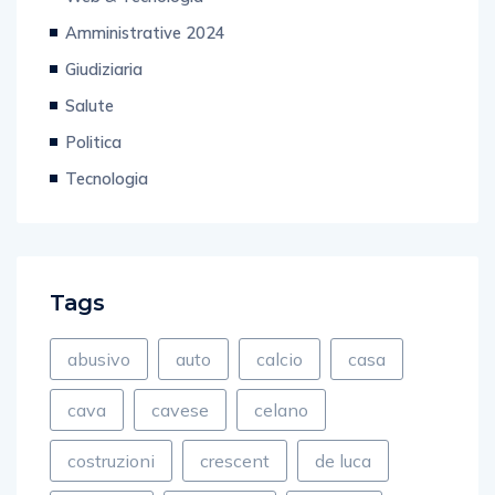
Amministrative 2024
Giudiziaria
Salute
Politica
Tecnologia
Tags
abusivo
auto
calcio
casa
cava
cavese
celano
costruzioni
crescent
de luca