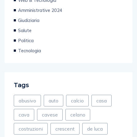
Web & Tecnologia
Amministrative 2024
Giudiziaria
Salute
Politica
Tecnologia
Tags
abusivo
auto
calcio
casa
cava
cavese
celano
costruzioni
crescent
de luca