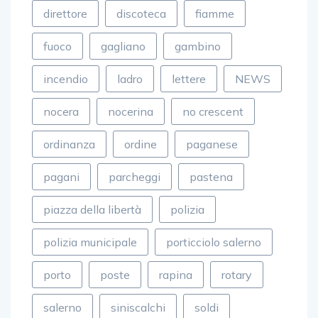
direttore
discoteca
fiamme
fuoco
gagliano
gambino
incendio
ladro
lettere
NEWS
nocera
nocerina
no crescent
ordinanza
ordine
paganese
pagani
parcheggi
pastena
piazza della libertà
polizia
polizia municipale
porticciolo salerno
porto
poste
rapina
rotary
salerno
siniscalchi
soldi