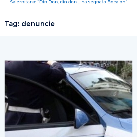
Salernitana: “Din Don, din don… ha segnato Bocalon”
Tag:
denuncie