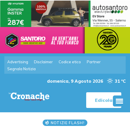
Advertising
Disclaimer
Codice etico
Partner
Segnala Notizia
domenica, 9 Agosto 2026
31 °C
Edicola
NOTIZIE FLASH!