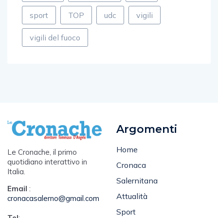
sport
TOP
udc
vigili
vigili del fuoco
Argomenti
Home
Le Cronache, il primo
quotidiano interattivo in
Cronaca
Italia.
Salernitana
Email
:
Attualità
cronacasalerno@gmail.com
Sport
Tel
: