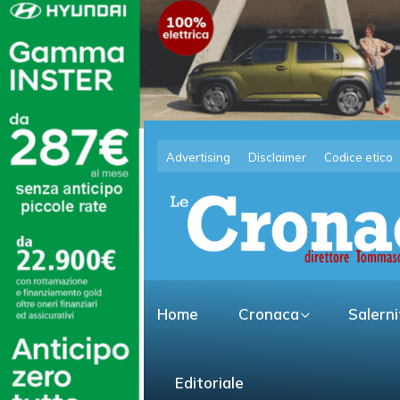
Advertising
Disclaimer
Codice etico
Home
Cronaca
Salern
Editoriale