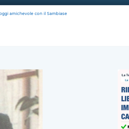
ernet blocca la Costiera : FeNAILP, chiederemo i danni