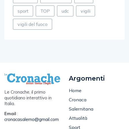
sport
TOP
udc
vigili
vigili del fuoco
Argomenti
Home
Le Cronache, il primo
quotidiano interattivo in
Cronaca
Italia.
Salernitana
Email
:
Attualità
cronacasalerno@gmail.com
Sport