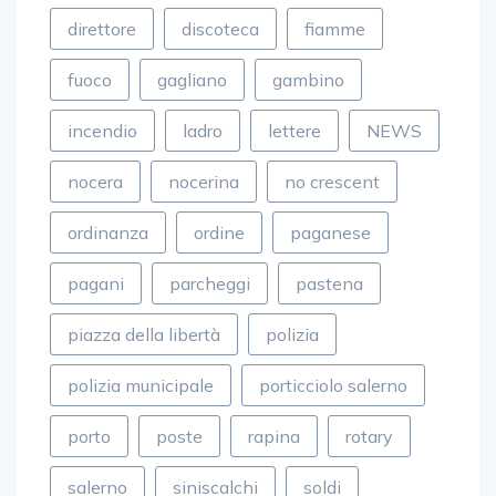
direttore
discoteca
fiamme
fuoco
gagliano
gambino
incendio
ladro
lettere
NEWS
nocera
nocerina
no crescent
ordinanza
ordine
paganese
pagani
parcheggi
pastena
piazza della libertà
polizia
polizia municipale
porticciolo salerno
porto
poste
rapina
rotary
salerno
siniscalchi
soldi