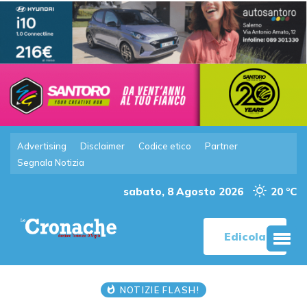
Advertising
Disclaimer
Codice etico
Partner
Segnala Notizia
sabato, 8 Agosto 2026
20 °C
Edicola
NOTIZIE FLASH!