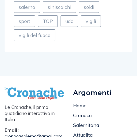
salerno
siniscalchi
soldi
sport
TOP
udc
vigili
vigili del fuoco
Argomenti
Home
Le Cronache, il primo
quotidiano interattivo in
Cronaca
Italia.
Salernitana
Email
: