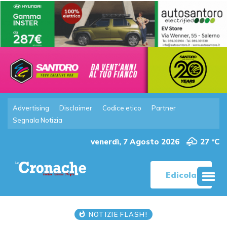
Advertising
Disclaimer
Codice etico
Partner
Segnala Notizia
venerdì, 7 Agosto 2026
27 °C
Edicola
NOTIZIE FLASH!