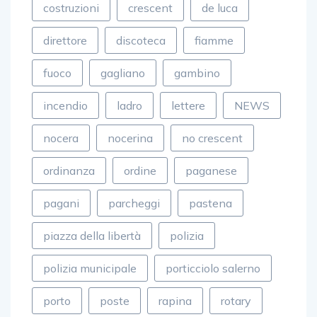
costruzioni
crescent
de luca
direttore
discoteca
fiamme
fuoco
gagliano
gambino
incendio
ladro
lettere
NEWS
nocera
nocerina
no crescent
ordinanza
ordine
paganese
pagani
parcheggi
pastena
piazza della libertà
polizia
polizia municipale
porticciolo salerno
porto
poste
rapina
rotary