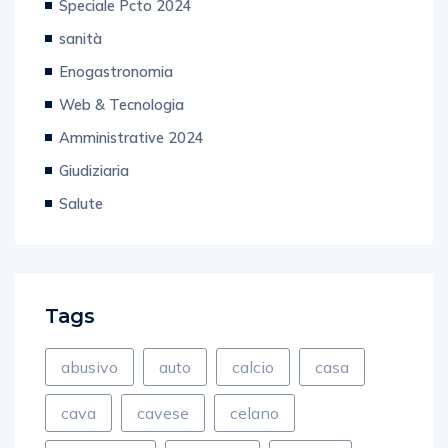
Speciale Pcto 2024
sanità
Enogastronomia
Web & Tecnologia
Amministrative 2024
Giudiziaria
Salute
Tags
abusivo
auto
calcio
casa
cava
cavese
celano