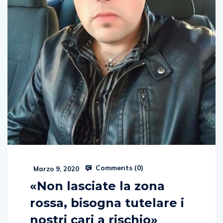
Comments (
0
)
Marzo 9, 2020
«Non lasciate la zona
rossa, bisogna tutelare i
nostri cari a rischio»