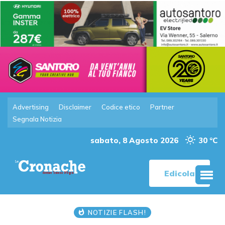
Advertising
Disclaimer
Codice etico
Partner
Segnala Notizia
sabato, 8 Agosto 2026
30 °C
Edicola
NOTIZIE FLASH!