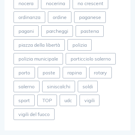
nocera
nocerina
no crescent
ordinanza
ordine
paganese
pagani
parcheggi
pastena
piazza della libertà
polizia
polizia municipale
porticciolo salerno
porto
poste
rapina
rotary
salerno
siniscalchi
soldi
sport
TOP
udc
vigili
vigili del fuoco