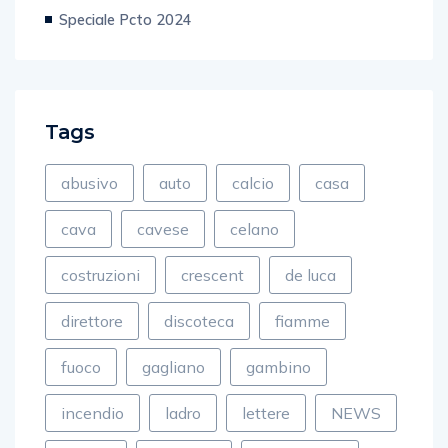
Speciale Pcto 2024
Tags
abusivo
auto
calcio
casa
cava
cavese
celano
costruzioni
crescent
de luca
direttore
discoteca
fiamme
fuoco
gagliano
gambino
incendio
ladro
lettere
NEWS