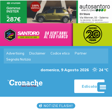
Advertising
Disclaimer
Codice etico
Partner
Segnala Notizia
domenica, 9 Agosto 2026
24 °C
Edicola
NOTIZIE FLASH!