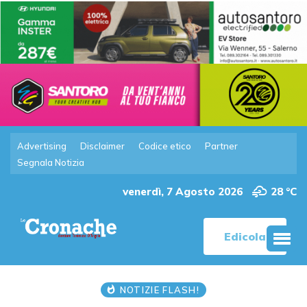
Advertising
Disclaimer
Codice etico
Partner
Segnala Notizia
venerdì, 7 Agosto 2026
28 °C
Edicola
NOTIZIE FLASH!