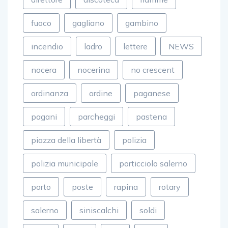
direttore
discoteca
fiamme
fuoco
gagliano
gambino
incendio
ladro
lettere
NEWS
nocera
nocerina
no crescent
ordinanza
ordine
paganese
pagani
parcheggi
pastena
piazza della libertà
polizia
polizia municipale
porticciolo salerno
porto
poste
rapina
rotary
salerno
siniscalchi
soldi