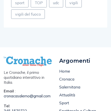
sport
TOP
udc
vigili
vigili del fuoco
Argomenti
Home
Le Cronache, il primo
quotidiano interattivo in
Cronaca
Italia.
Salernitana
Email
:
Attualità
cronacasalerno@gmail.com
Sport