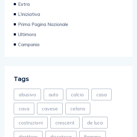
Ultim'ora Nazionale
Extra
L'iniziativa
Prima Pagina Nazionale
Ultimora
Campania
Tags
abusivo
auto
calcio
casa
cava
cavese
celano
costruzioni
crescent
de luca