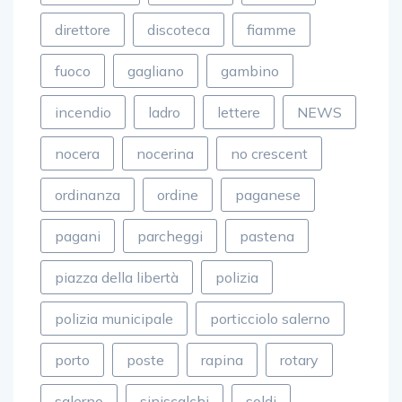
direttore
discoteca
fiamme
fuoco
gagliano
gambino
incendio
ladro
lettere
NEWS
nocera
nocerina
no crescent
ordinanza
ordine
paganese
pagani
parcheggi
pastena
piazza della libertà
polizia
polizia municipale
porticciolo salerno
porto
poste
rapina
rotary
salerno
siniscalchi
soldi