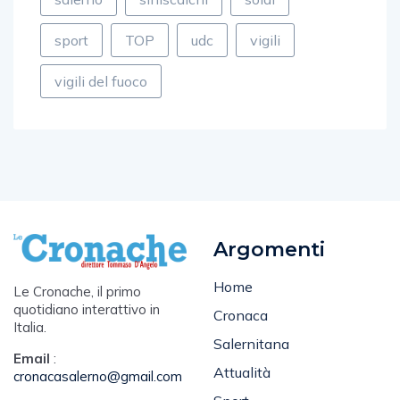
sport
TOP
udc
vigili
vigili del fuoco
Argomenti
Home
Le Cronache, il primo
quotidiano interattivo in
Cronaca
Italia.
Salernitana
Email
:
Attualità
cronacasalerno@gmail.com
Sport
Tel
: