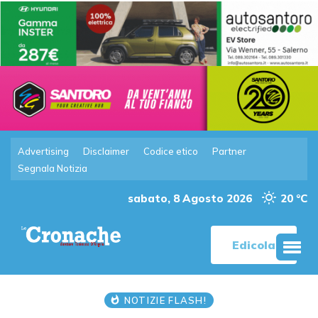
Advertising
Disclaimer
Codice etico
Partner
Segnala Notizia
sabato, 8 Agosto 2026
20 °C
Edicola
NOTIZIE FLASH!