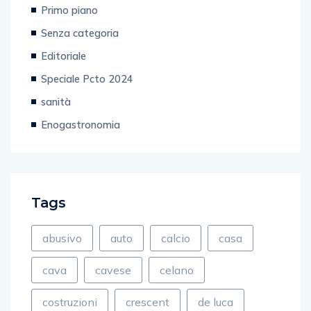
Senza categoria
Editoriale
Speciale Pcto 2024
sanità
Enogastronomia
Tags
abusivo
auto
calcio
casa
cava
cavese
celano
costruzioni
crescent
de luca