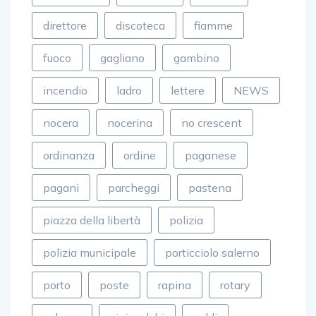
costruzioni
crescent
de luca
direttore
discoteca
fiamme
fuoco
gagliano
gambino
incendio
ladro
lettere
NEWS
nocera
nocerina
no crescent
ordinanza
ordine
paganese
pagani
parcheggi
pastena
piazza della libertà
polizia
polizia municipale
porticciolo salerno
porto
poste
rapina
rotary