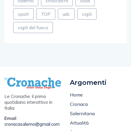
salerno
siniscalchi
soldi
sport
TOP
udc
vigili
vigili del fuoco
Argomenti
Home
Le Cronache, il primo
quotidiano interattivo in
Cronaca
Italia.
Salernitana
Email
:
Attualità
cronacasalerno@gmail.com