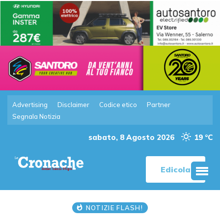
Advertising
Disclaimer
Codice etico
Partner
Segnala Notizia
sabato, 8 Agosto 2026
19 °C
Edicola
NOTIZIE FLASH!