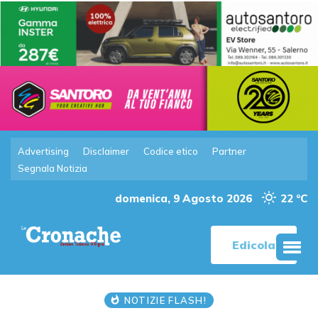
Advertising
Disclaimer
Codice etico
Partner
Segnala Notizia
domenica, 9 Agosto 2026
22 °C
Edicola
NOTIZIE FLASH!