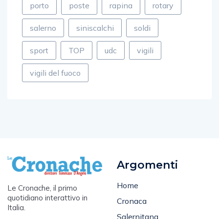
porto
poste
rapina
rotary
salerno
siniscalchi
soldi
sport
TOP
udc
vigili
vigili del fuoco
Argomenti
Home
Le Cronache, il primo
quotidiano interattivo in
Cronaca
Italia.
Salernitana