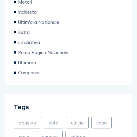
Motori
Inchiesta
Ultim'ora Nazionale
Extra
L'iniziativa
Prima Pagina Nazionale
Ultimora
Campania
Tags
abusivo
auto
calcio
casa
cava
cavese
celano