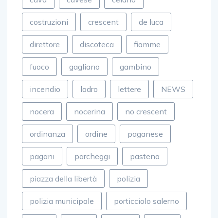
costruzioni
crescent
de luca
direttore
discoteca
fiamme
fuoco
gagliano
gambino
incendio
ladro
lettere
NEWS
nocera
nocerina
no crescent
ordinanza
ordine
paganese
pagani
parcheggi
pastena
piazza della libertà
polizia
polizia municipale
porticciolo salerno