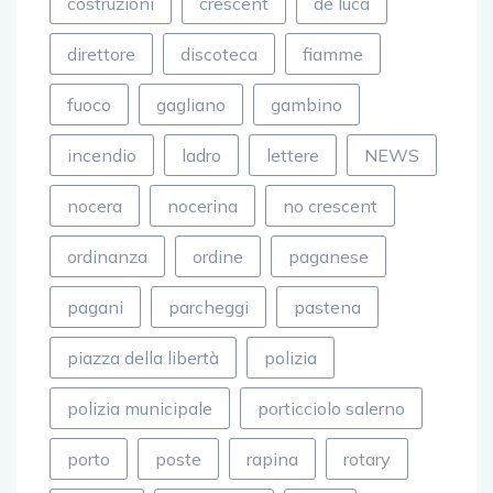
costruzioni
crescent
de luca
direttore
discoteca
fiamme
fuoco
gagliano
gambino
incendio
ladro
lettere
NEWS
nocera
nocerina
no crescent
ordinanza
ordine
paganese
pagani
parcheggi
pastena
piazza della libertà
polizia
polizia municipale
porticciolo salerno
porto
poste
rapina
rotary