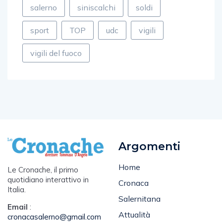
salerno
siniscalchi
soldi
sport
TOP
udc
vigili
vigili del fuoco
Argomenti
Home
Le Cronache, il primo
quotidiano interattivo in
Cronaca
Italia.
Salernitana
Email
: