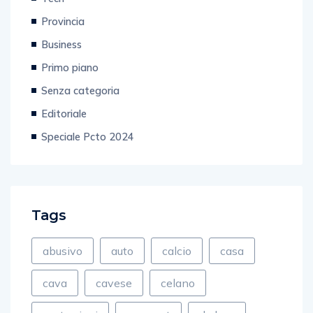
Tech
Provincia
Business
Primo piano
Senza categoria
Editoriale
Speciale Pcto 2024
Tags
abusivo
auto
calcio
casa
cava
cavese
celano