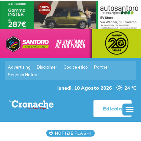
Advertising
Disclaimer
Codice etico
Partner
Segnala Notizia
lunedì, 10 Agosto 2026
24 °C
Edicola
NOTIZIE FLASH!