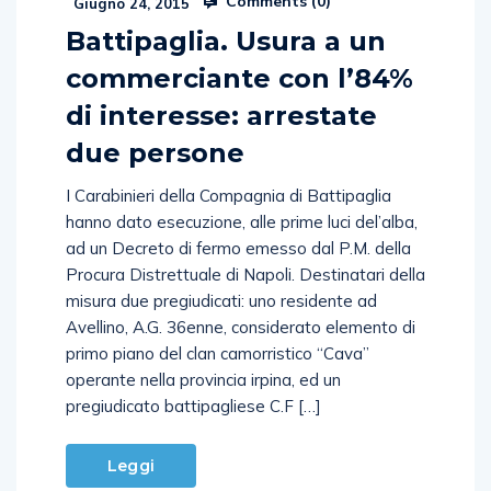
Comments (
0
)
Giugno 24, 2015
Battipaglia. Usura a un
commerciante con l’84%
di interesse: arrestate
due persone
I Carabinieri della Compagnia di Battipaglia
hanno dato esecuzione, alle prime luci del’alba,
ad un Decreto di fermo emesso dal P.M. della
Procura Distrettuale di Napoli. Destinatari della
misura due pregiudicati: uno residente ad
Avellino, A.G. 36enne, considerato elemento di
primo piano del clan camorristico “Cava”
operante nella provincia irpina, ed un
pregiudicato battipagliese C.F […]
Leggi