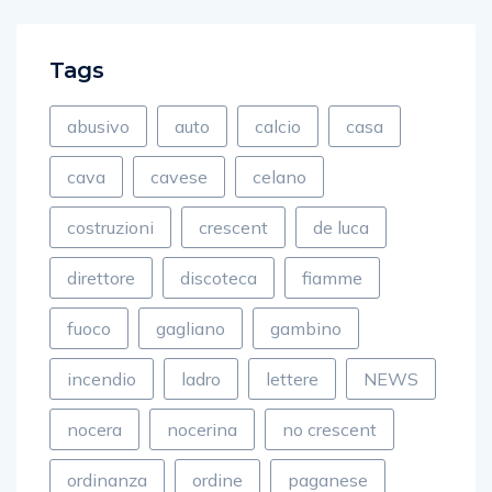
Tags
abusivo
auto
calcio
casa
cava
cavese
celano
costruzioni
crescent
de luca
direttore
discoteca
fiamme
fuoco
gagliano
gambino
incendio
ladro
lettere
NEWS
nocera
nocerina
no crescent
ordinanza
ordine
paganese