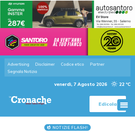
Advertising
Disclaimer
Codice etico
Partner
Segnala Notizia
venerdì, 7 Agosto 2026
22 °C
Edicola
NOTIZIE FLASH!