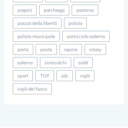
pagani
parcheggi
pastena
piazza della libertà
polizia
polizia municipale
porticciolo salerno
porto
poste
rapina
rotary
salerno
siniscalchi
soldi
sport
TOP
udc
vigili
vigili del fuoco