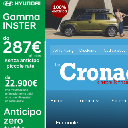
Advertising
Disclaimer
Codice etico
Home
Cronaca
Salern
Editoriale