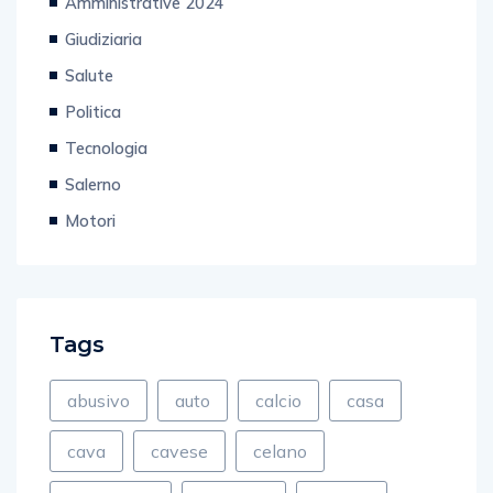
Amministrative 2024
Giudiziaria
Salute
Politica
Tecnologia
Salerno
Motori
Tags
abusivo
auto
calcio
casa
cava
cavese
celano