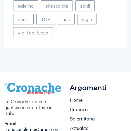
salerno
siniscalchi
soldi
sport
TOP
udc
vigili
vigili del fuoco
Argomenti
Home
Le Cronache, il primo
quotidiano interattivo in
Cronaca
Italia.
Salernitana
Email
:
Attualità
cronacasalerno@gmail.com