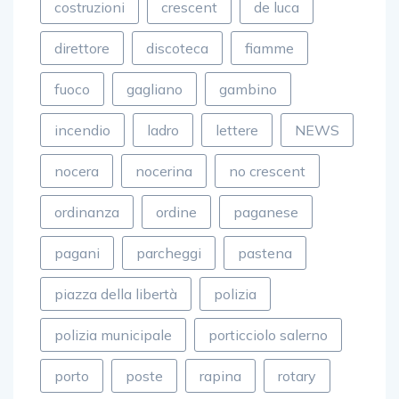
costruzioni
crescent
de luca
direttore
discoteca
fiamme
fuoco
gagliano
gambino
incendio
ladro
lettere
NEWS
nocera
nocerina
no crescent
ordinanza
ordine
paganese
pagani
parcheggi
pastena
piazza della libertà
polizia
polizia municipale
porticciolo salerno
porto
poste
rapina
rotary