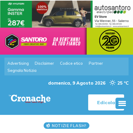
Advertising
Disclaimer
Codice etico
Partner
Segnala Notizia
domenica, 9 Agosto 2026
25 °C
Edicola
NOTIZIE FLASH!