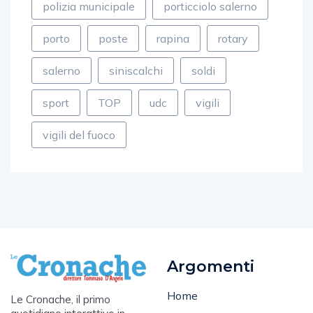
polizia municipale
porticciolo salerno
porto
poste
rapina
rotary
salerno
siniscalchi
soldi
sport
TOP
udc
vigili
vigili del fuoco
Argomenti
Home
Le Cronache, il primo