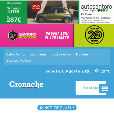
Advertising
Disclaimer
Codice etico
Partner
Segnala Notizia
sabato, 8 Agosto 2026
19 °C
Edicola
NOTIZIE FLASH!