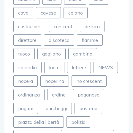
cava
cavese
celano
costruzioni
crescent
de luca
direttore
discoteca
fiamme
fuoco
gagliano
gambino
incendio
ladro
lettere
NEWS
nocera
nocerina
no crescent
ordinanza
ordine
paganese
pagani
parcheggi
pastena
piazza della libertà
polizia