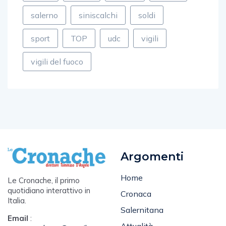
salerno
siniscalchi
soldi
sport
TOP
udc
vigili
vigili del fuoco
Argomenti
Home
Le Cronache, il primo
quotidiano interattivo in
Cronaca
Italia.
Salernitana
Email
:
Attualità
cronacasalerno@gmail.com