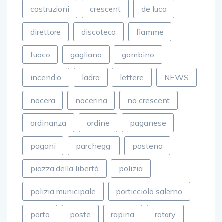
direttore
discoteca
fiamme
fuoco
gagliano
gambino
incendio
ladro
lettere
NEWS
nocera
nocerina
no crescent
ordinanza
ordine
paganese
pagani
parcheggi
pastena
piazza della libertà
polizia
polizia municipale
porticciolo salerno
porto
poste
rapina
rotary