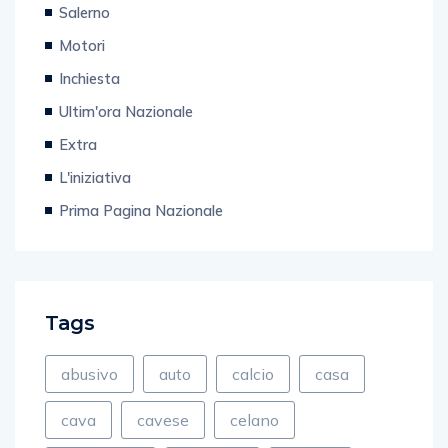
Motori
Inchiesta
Ultim'ora Nazionale
Extra
L'iniziativa
Prima Pagina Nazionale
Tags
abusivo
auto
calcio
casa
cava
cavese
celano
costruzioni
crescent
de luca