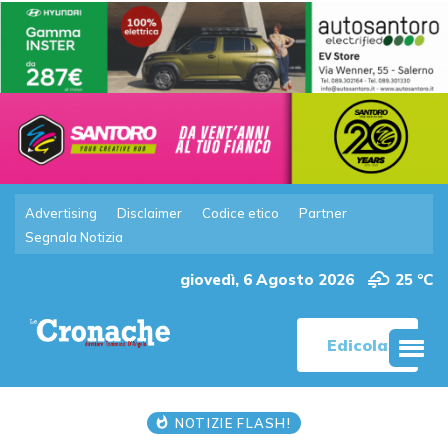
Advertising
Disclaimer
Codice etico
Partner
Segnala Notizia
giovedì, 6 Agosto 2026
25 °C
Edicola
NOTIZIE FLASH!