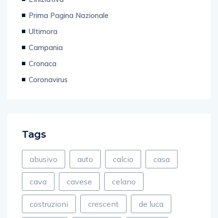
Prima Pagina Nazionale
Ultimora
Campania
Cronaca
Coronavirus
Tags
abusivo
auto
calcio
casa
cava
cavese
celano
costruzioni
crescent
de luca
direttore
discoteca
fiamme