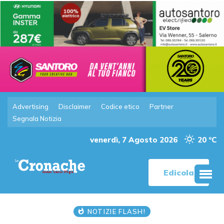
Advertising
Disclaimer
Codice etico
Partner
Segnala Notizia
venerdì, 7 Agosto 2026
20 °C
Edicola
NOTIZIE FLASH!