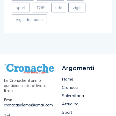
sport
TOP
udc
vigili
vigili del fuoco
Argomenti
Home
Le Cronache, il primo
quotidiano interattivo in
Cronaca
Italia.
Salernitana
Email
:
Attualità
cronacasalerno@gmail.com
Sport
Tel
:
Spettacolo e Cultura
345 1570722