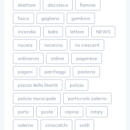
fuoco
gagliano
gambino
incendio
ladro
lettere
NEWS
nocera
nocerina
no crescent
ordinanza
ordine
paganese
pagani
parcheggi
pastena
piazza della libertà
polizia
polizia municipale
porticciolo salerno
porto
poste
rapina
rotary
salerno
siniscalchi
soldi