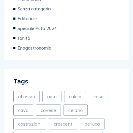
Primo piano
Senza categoria
Editoriale
Speciale Pcto 2024
sanità
Enogastronomia
Tags
abusivo
auto
calcio
casa
cava
cavese
celano
costruzioni
crescent
de luca