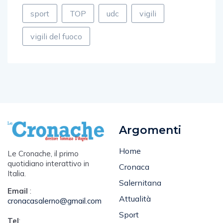
salerno
siniscalchi
soldi
sport
TOP
udc
vigili
vigili del fuoco
Argomenti
Home
Le Cronache, il primo
quotidiano interattivo in
Cronaca
Italia.
Salernitana
Email
:
Attualità
cronacasalerno@gmail.com