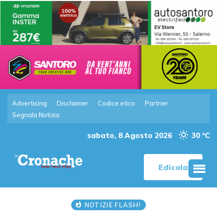
Advertising
Disclaimer
Codice etico
Partner
Segnala Notizia
sabato, 8 Agosto 2026
30 °C
Edicola
NOTIZIE FLASH!