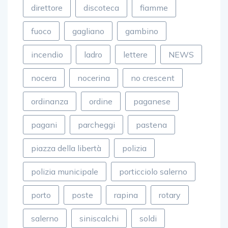
direttore
discoteca
fiamme
fuoco
gagliano
gambino
incendio
ladro
lettere
NEWS
nocera
nocerina
no crescent
ordinanza
ordine
paganese
pagani
parcheggi
pastena
piazza della libertà
polizia
polizia municipale
porticciolo salerno
porto
poste
rapina
rotary