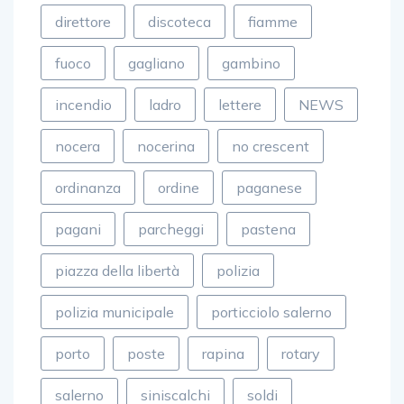
direttore
discoteca
fiamme
fuoco
gagliano
gambino
incendio
ladro
lettere
NEWS
nocera
nocerina
no crescent
ordinanza
ordine
paganese
pagani
parcheggi
pastena
piazza della libertà
polizia
polizia municipale
porticciolo salerno
porto
poste
rapina
rotary
salerno
siniscalchi
soldi