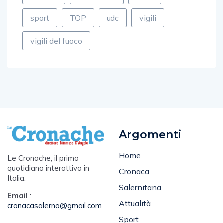
sport
TOP
udc
vigili
vigili del fuoco
Argomenti
Home
Le Cronache, il primo
quotidiano interattivo in
Cronaca
Italia.
Salernitana
Email
:
Attualità
cronacasalerno@gmail.com
Sport
Tel
: