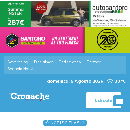
Advertising
Disclaimer
Codice etico
Partner
Segnala Notizia
domenica, 9 Agosto 2026
30 °C
Edicola
NOTIZIE FLASH!