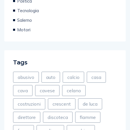
Politica
Tecnologia
Salerno
Motori
Tags
abusivo
auto
calcio
casa
cava
cavese
celano
costruzioni
crescent
de luca
direttore
discoteca
fiamme