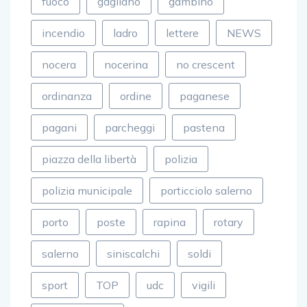
fuoco
gagliano
gambino
incendio
ladro
lettere
NEWS
nocera
nocerina
no crescent
ordinanza
ordine
paganese
pagani
parcheggi
pastena
piazza della libertà
polizia
polizia municipale
porticciolo salerno
porto
poste
rapina
rotary
salerno
siniscalchi
soldi
sport
TOP
udc
vigili