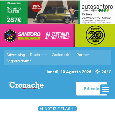
Advertising
Disclaimer
Codice etico
Partner
Segnala Notizia
lunedì, 10 Agosto 2026
24 °C
Edicola
NOTIZIE FLASH!