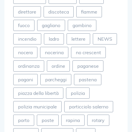
costruzioni
crescent
de luca
direttore
discoteca
fiamme
fuoco
gagliano
gambino
incendio
ladro
lettere
NEWS
nocera
nocerina
no crescent
ordinanza
ordine
paganese
pagani
parcheggi
pastena
piazza della libertà
polizia
polizia municipale
porticciolo salerno
porto
poste
rapina
rotary