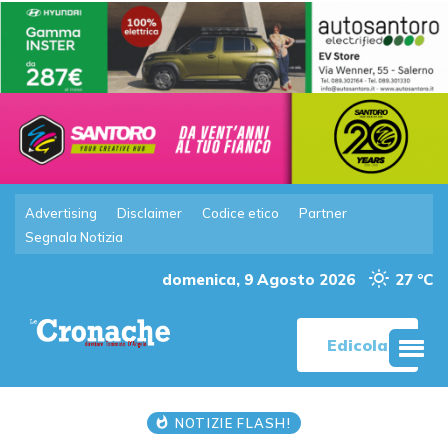
Advertising
Disclaimer
Codice etico
Partner
Segnala Notizia
domenica, 9 Agosto 2026
27 °C
Edicola
NOTIZIE FLASH!