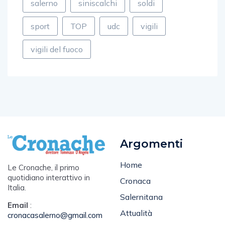
salerno
siniscalchi
soldi
sport
TOP
udc
vigili
vigili del fuoco
Argomenti
Home
Le Cronache, il primo
quotidiano interattivo in
Cronaca
Italia.
Salernitana
Email
:
Attualità