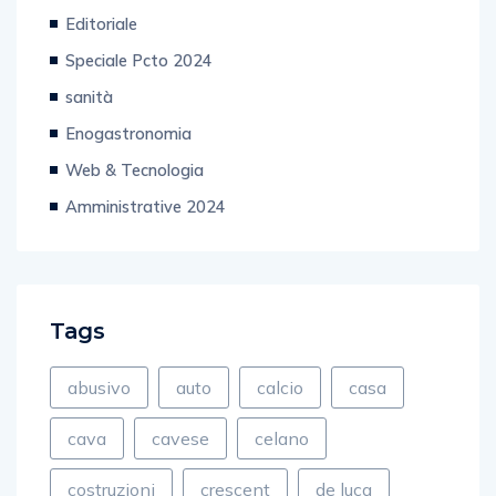
Senza categoria
Editoriale
Speciale Pcto 2024
sanità
Enogastronomia
Web & Tecnologia
Amministrative 2024
Tags
abusivo
auto
calcio
casa
cava
cavese
celano