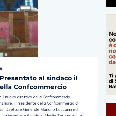
0
)
Presentato al sindaco il
della Confcommercio
l nuovo direttivo della Confcommercio
onsiliare, il Presidente della Confcommercio di
al Direttore Generale Mariano Lazzarini ed i
o ha incontrato il sindaco Manlio Torquato. “La