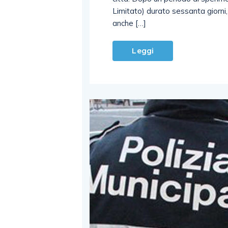
Limitato) durato sessanta giorni
anche […]
Leggi