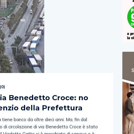
(
0
)
via Benedetto Croce: no
enzio della Prefettura
tiene banco da oltre dieci anni. Ma, fin dal
so di circolazione di via Benedetto Croce è stato
l Viadotto Gatto si è macchiato di sangue o è