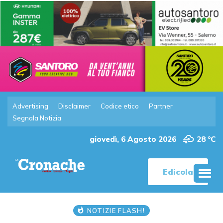
Advertising
Disclaimer
Codice etico
Partner
Segnala Notizia
giovedì, 6 Agosto 2026
28 °C
Edicola
NOTIZIE FLASH!