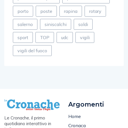
porto
poste
rapina
rotary
salerno
siniscalchi
soldi
sport
TOP
udc
vigili
vigili del fuoco
Argomenti
Home
Le Cronache, il primo
quotidiano interattivo in
Cronaca