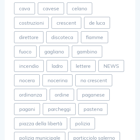
cava
cavese
celano
costruzioni
crescent
de luca
direttore
discoteca
fiamme
fuoco
gagliano
gambino
incendio
ladro
lettere
NEWS
nocera
nocerina
no crescent
ordinanza
ordine
paganese
pagani
parcheggi
pastena
piazza della libertà
polizia
polizia municipale
porticciolo salerno