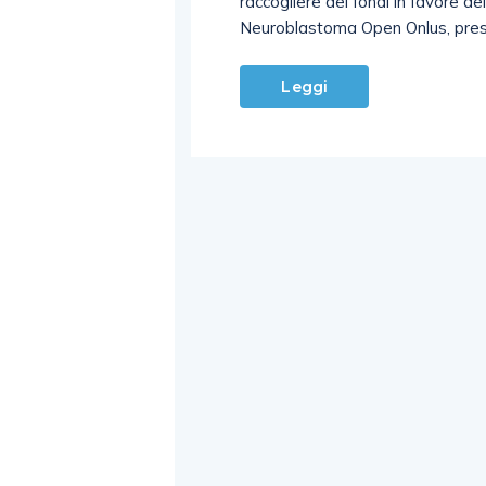
raccogliere dei fondi in favore d
Neuroblastoma Open Onlus, presi
Leggi