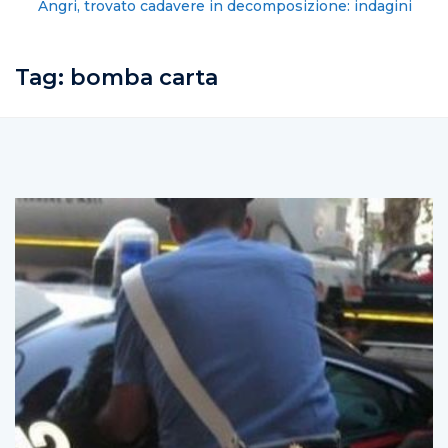
Angri, trovato cadavere in decomposizione: indagini
in corso
Tag:
bomba carta