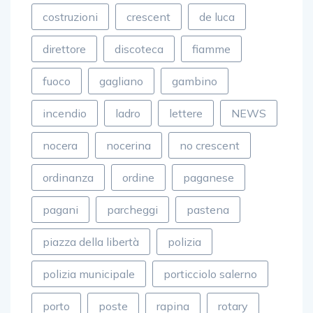
costruzioni
crescent
de luca
direttore
discoteca
fiamme
fuoco
gagliano
gambino
incendio
ladro
lettere
NEWS
nocera
nocerina
no crescent
ordinanza
ordine
paganese
pagani
parcheggi
pastena
piazza della libertà
polizia
polizia municipale
porticciolo salerno