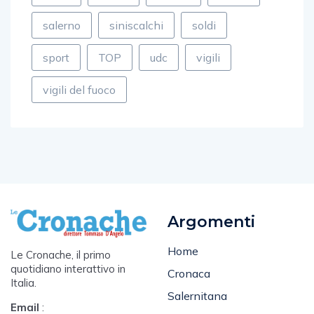
porto
poste
rapina
rotary
salerno
siniscalchi
soldi
sport
TOP
udc
vigili
vigili del fuoco
Argomenti
Home
Le Cronache, il primo
quotidiano interattivo in
Cronaca
Italia.
Salernitana