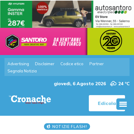
Advertising
Disclaimer
Codice etico
Partner
Segnala Notizia
giovedì, 6 Agosto 2026
24 °C
Edicola
NOTIZIE FLASH!