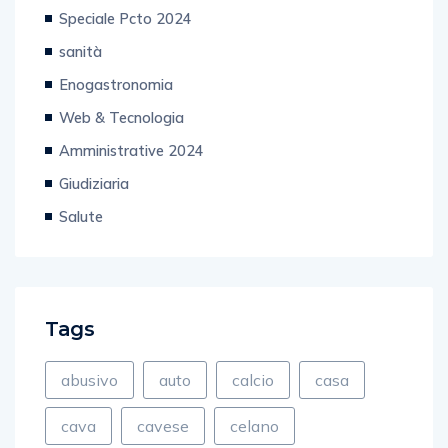
Editoriale
Speciale Pcto 2024
sanità
Enogastronomia
Web & Tecnologia
Amministrative 2024
Giudiziaria
Salute
Tags
abusivo
auto
calcio
casa
cava
cavese
celano