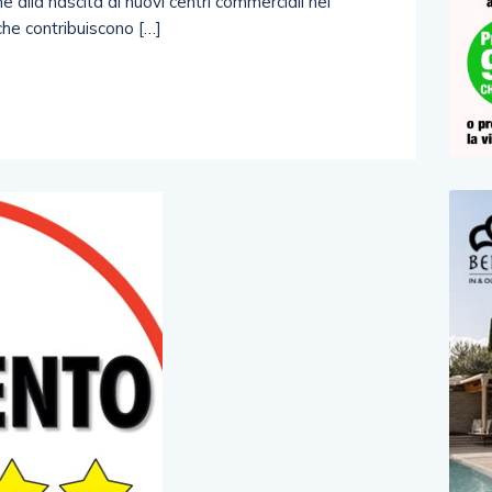
e alla nascita di nuovi centri commerciali nel
 che contribuiscono […]