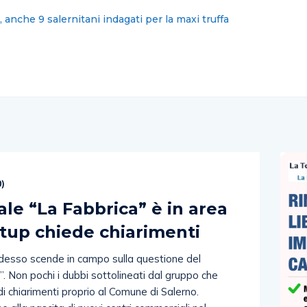
omuni sciolti? Politica faccia di piu’
0
)
e “La Fabbrica” è in area
etup chiede chiarimenti
adesso scende in campo sulla questione del
. Non pochi i dubbi sottolineati dal gruppo che
 di chiarimenti proprio al Comune di Salerno.