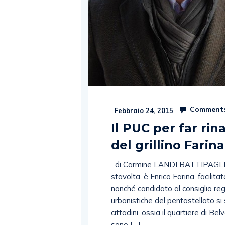
Comments
Febbraio 24, 2015
Il PUC per far rin
del grillino Farina
di Carmine LANDI BATTIPAGLIA. T
stavolta, è Enrico Farina, facilit
nonché candidato al consiglio re
urbanistiche del pentastellato si
cittadini, ossia il quartiere di B
sono […]