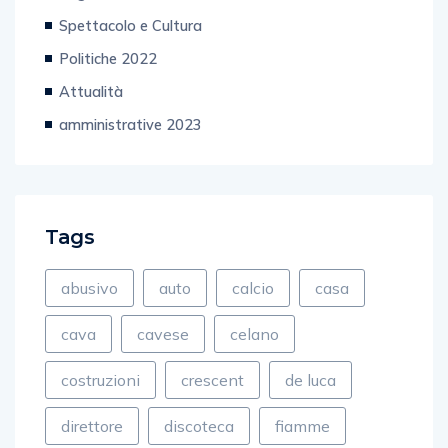
Spettacolo e Cultura
Politiche 2022
Attualità
amministrative 2023
Tags
abusivo
auto
calcio
casa
cava
cavese
celano
costruzioni
crescent
de luca
direttore
discoteca
fiamme