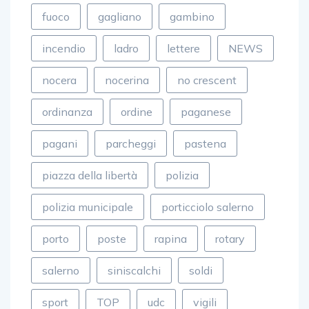
fuoco
gagliano
gambino
incendio
ladro
lettere
NEWS
nocera
nocerina
no crescent
ordinanza
ordine
paganese
pagani
parcheggi
pastena
piazza della libertà
polizia
polizia municipale
porticciolo salerno
porto
poste
rapina
rotary
salerno
siniscalchi
soldi
sport
TOP
udc
vigili