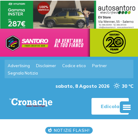
Advertising
Disclaimer
Codice etico
Partner
Segnala Notizia
sabato, 8 Agosto 2026
30 °C
Edicola
NOTIZIE FLASH!