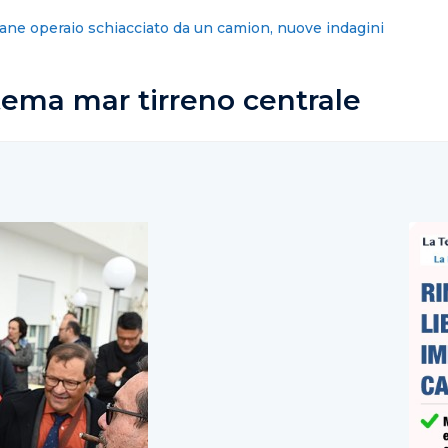
ne: Radio City, primo programma a 13 anni
stema mar tirreno centrale