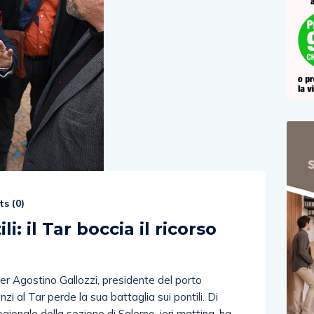
s (
0
)
li: il Tar boccia il ricorso
er Agostino Gallozzi, presidente del porto
nzi al Tar perde la sua battaglia sui pontili. Di
regionale della sezione di Salerno, ieri mattina, ha