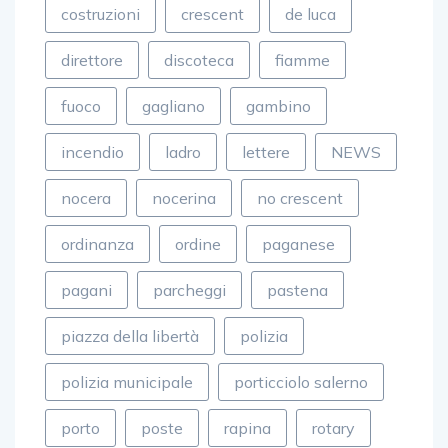
costruzioni
crescent
de luca
direttore
discoteca
fiamme
fuoco
gagliano
gambino
incendio
ladro
lettere
NEWS
nocera
nocerina
no crescent
ordinanza
ordine
paganese
pagani
parcheggi
pastena
piazza della libertà
polizia
polizia municipale
porticciolo salerno