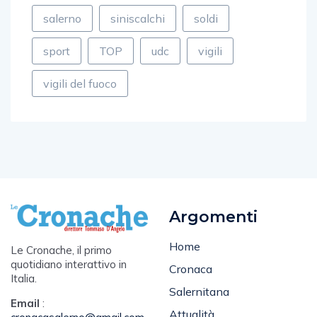
porto
poste
rapina
rotary
salerno
siniscalchi
soldi
sport
TOP
udc
vigili
vigili del fuoco
Argomenti
Home
Le Cronache, il primo
quotidiano interattivo in
Cronaca
Italia.
Salernitana