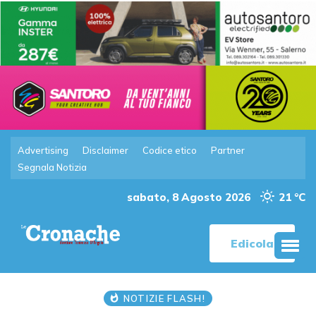
Advertising
Disclaimer
Codice etico
Partner
Segnala Notizia
sabato, 8 Agosto 2026
21 °C
Edicola
NOTIZIE FLASH!