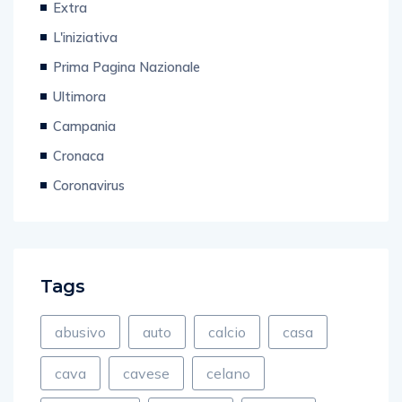
Extra
L'iniziativa
Prima Pagina Nazionale
Ultimora
Campania
Cronaca
Coronavirus
Tags
abusivo
auto
calcio
casa
cava
cavese
celano