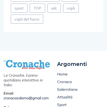
sport
TOP
udc
vigili
vigili del fuoco
Argomenti
Home
Le Cronache, il primo
quotidiano interattivo in
Cronaca
Italia.
Salernitana
Email
:
Attualità
cronacasalerno@gmail.com
Sport
Tel
: