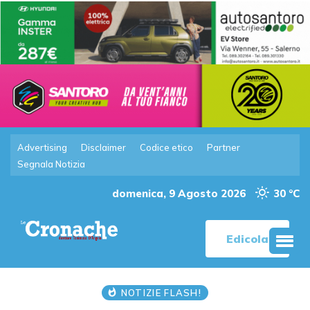
Advertising
Disclaimer
Codice etico
Partner
Segnala Notizia
domenica, 9 Agosto 2026
30 °C
Edicola
NOTIZIE FLASH!