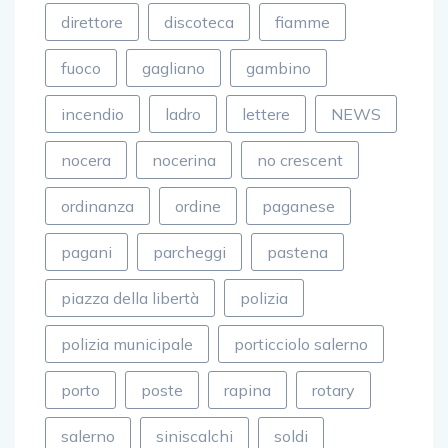
direttore
discoteca
fiamme
fuoco
gagliano
gambino
incendio
ladro
lettere
NEWS
nocera
nocerina
no crescent
ordinanza
ordine
paganese
pagani
parcheggi
pastena
piazza della libertà
polizia
polizia municipale
porticciolo salerno
porto
poste
rapina
rotary
salerno
siniscalchi
soldi