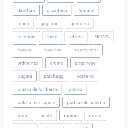
costruzioni
crescent
de luca
direttore
discoteca
fiamme
fuoco
gagliano
gambino
incendio
ladro
lettere
NEWS
nocera
nocerina
no crescent
ordinanza
ordine
paganese
pagani
parcheggi
pastena
piazza della libertà
polizia
polizia municipale
porticciolo salerno
porto
poste
rapina
rotary