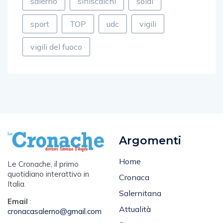
salerno
siniscalchi
soldi
sport
TOP
udc
vigili
vigili del fuoco
Argomenti
Home
Le Cronache, il primo
quotidiano interattivo in
Cronaca
Italia.
Salernitana
Email
:
Attualità
cronacasalerno@gmail.com