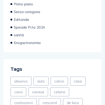
Business
Primo piano
Senza categoria
Editoriale
Speciale Pcto 2024
sanità
Enogastronomia
Tags
abusivo
auto
calcio
casa
cava
cavese
celano