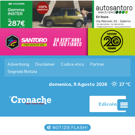
Advertising
Disclaimer
Codice etico
Partner
Segnala Notizia
domenica, 9 Agosto 2026
27 °C
Edicola
NOTIZIE FLASH!