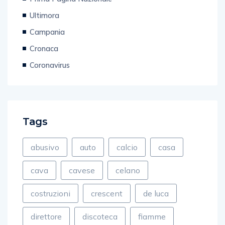
Ultimora
Campania
Cronaca
Coronavirus
Tags
abusivo
auto
calcio
casa
cava
cavese
celano
costruzioni
crescent
de luca
direttore
discoteca
fiamme