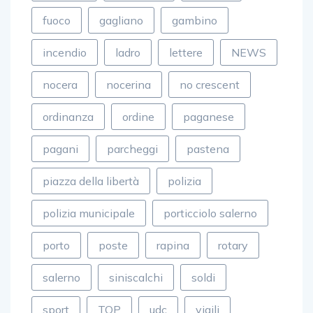
fuoco
gagliano
gambino
incendio
ladro
lettere
NEWS
nocera
nocerina
no crescent
ordinanza
ordine
paganese
pagani
parcheggi
pastena
piazza della libertà
polizia
polizia municipale
porticciolo salerno
porto
poste
rapina
rotary
salerno
siniscalchi
soldi
sport
TOP
udc
vigili