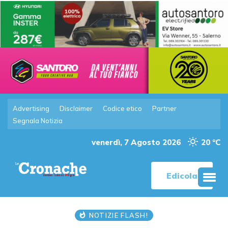
Advertising
Disclaimer
Codice etico
Partner
Segnala Notizia
venerdì, 7 Agosto 2026
20 °C
Edicola
NOTIZIE FLASH!