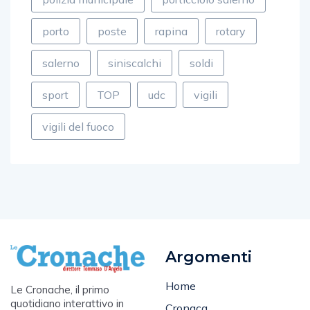
porto
poste
rapina
rotary
salerno
siniscalchi
soldi
sport
TOP
udc
vigili
vigili del fuoco
Argomenti
Home
Le Cronache, il primo
quotidiano interattivo in
Cronaca