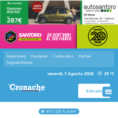
Advertising
Disclaimer
Codice etico
Partner
Segnala Notizia
venerdì, 7 Agosto 2026
20 °C
Edicola
NOTIZIE FLASH!