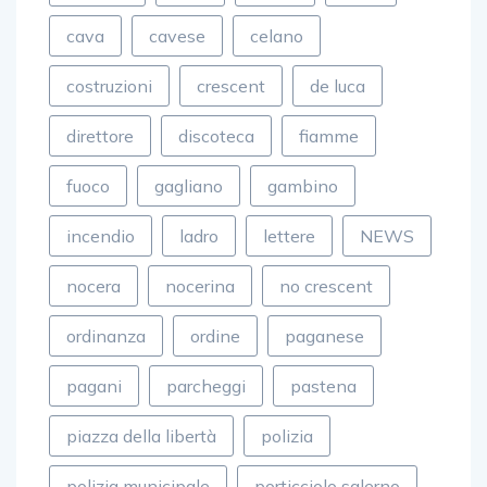
cava
cavese
celano
costruzioni
crescent
de luca
direttore
discoteca
fiamme
fuoco
gagliano
gambino
incendio
ladro
lettere
NEWS
nocera
nocerina
no crescent
ordinanza
ordine
paganese
pagani
parcheggi
pastena
piazza della libertà
polizia
polizia municipale
porticciolo salerno