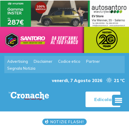
Advertising
Disclaimer
Codice etico
Partner
Segnala Notizia
venerdì, 7 Agosto 2026
21 °C
Edicola
NOTIZIE FLASH!