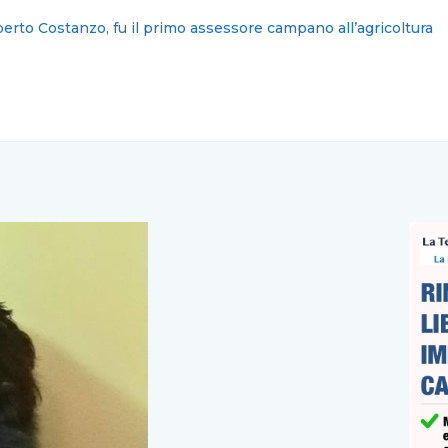
ernitani tartassati da bollette pazze