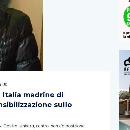
 (
0
)
 Italia madrine di
nsibilizzazione sullo
estra, sinistra, centro: non c’è posizione