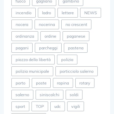
fuoco
gagliano
gambino
incendio
ladro
lettere
NEWS
nocera
nocerina
no crescent
ordinanza
ordine
paganese
pagani
parcheggi
pastena
piazza della libertà
polizia
polizia municipale
porticciolo salerno
porto
poste
rapina
rotary
salerno
siniscalchi
soldi
sport
TOP
udc
vigili