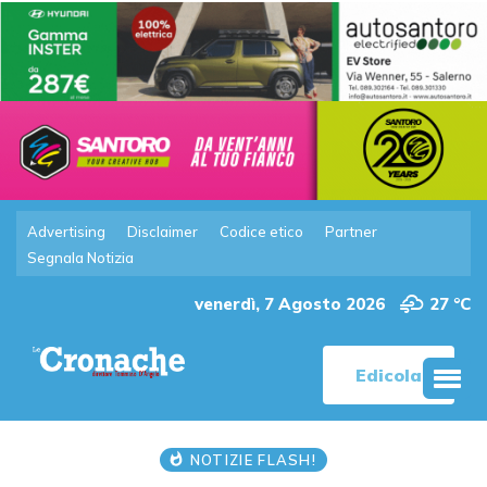
Advertising
Disclaimer
Codice etico
Partner
Segnala Notizia
venerdì, 7 Agosto 2026
27 °C
Edicola
NOTIZIE FLASH!