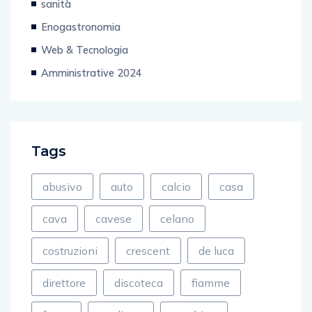
sanità
Enogastronomia
Web & Tecnologia
Amministrative 2024
Tags
abusivo
auto
calcio
casa
cava
cavese
celano
costruzioni
crescent
de luca
direttore
discoteca
fiamme