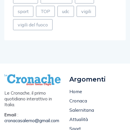
sport
TOP
udc
vigili
vigili del fuoco
Argomenti
Home
Le Cronache, il primo
quotidiano interattivo in
Cronaca
Italia.
Salernitana
Email
:
Attualità
cronacasalerno@gmail.com
Sport
Tel
: