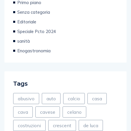
Senza categoria
Editoriale
Speciale Pcto 2024
sanità
Enogastronomia
Tags
abusivo
auto
calcio
casa
cava
cavese
celano
costruzioni
crescent
de luca