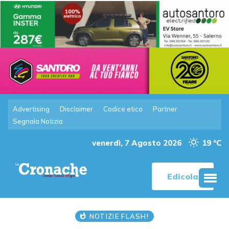
Advertising
Disclaimer
Codice etico
Partner
Segnala Notizia
venerdì, 7 Agosto 2026
19 °C
Edicola
NOTIZIE FLASH!