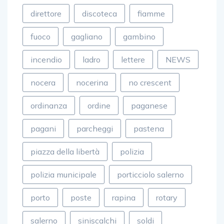
direttore
discoteca
fiamme
fuoco
gagliano
gambino
incendio
ladro
lettere
NEWS
nocera
nocerina
no crescent
ordinanza
ordine
paganese
pagani
parcheggi
pastena
piazza della libertà
polizia
polizia municipale
porticciolo salerno
porto
poste
rapina
rotary
salerno
siniscalchi
soldi