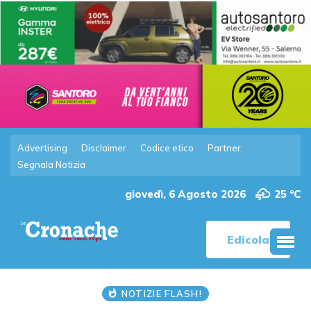
Advertising
Disclaimer
Codice etico
Partner
Segnala Notizia
giovedì, 6 Agosto 2026
25 °C
Edicola
NOTIZIE FLASH!