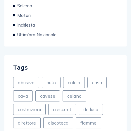
Salerno
Motori
Inchiesta
Ultim'ora Nazionale
Tags
abusivo
auto
calcio
casa
cava
cavese
celano
costruzioni
crescent
de luca
direttore
discoteca
fiamme