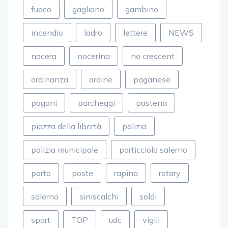
fuoco
gagliano
gambino
incendio
ladro
lettere
NEWS
nocera
nocerina
no crescent
ordinanza
ordine
paganese
pagani
parcheggi
pastena
piazza della libertà
polizia
polizia municipale
porticciolo salerno
porto
poste
rapina
rotary
salerno
siniscalchi
soldi
sport
TOP
udc
vigili